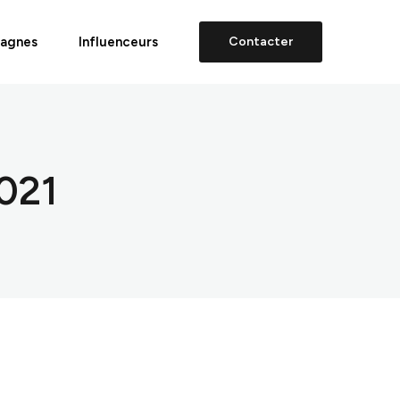
agnes
Influenceurs
Contacter
021