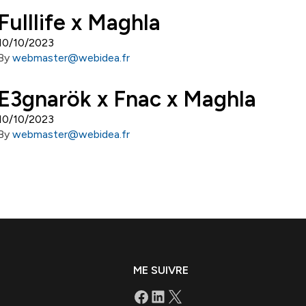
Fulllife x Maghla
10/10/2023
By
webmaster@webidea.fr
E3gnarök x Fnac x Maghla
10/10/2023
By
webmaster@webidea.fr
ME SUIVRE