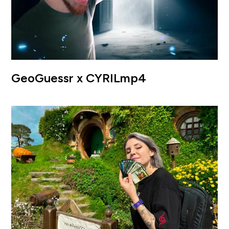
GeoGuessr x CYRILmp4