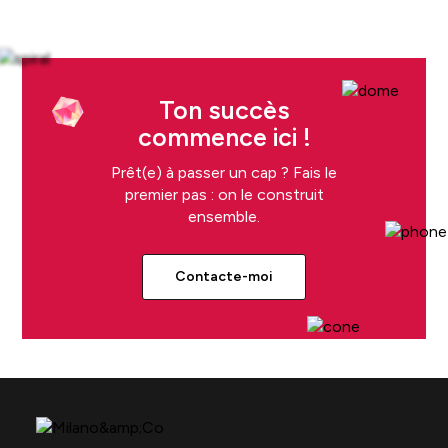
Ton succès
commence ici !
Prêt(e) à passer un cap ? Fais le
premier pas : on le construit
ensemble.
Contacte-moi