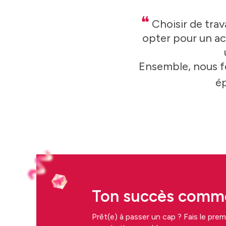
❝
Choisir de trav
opter pour un a
Ensemble, nous fe
é
Ton succès comme
Prêt(e) à passer un cap ? Fais le premi