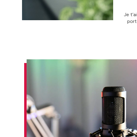
Je t’a
port